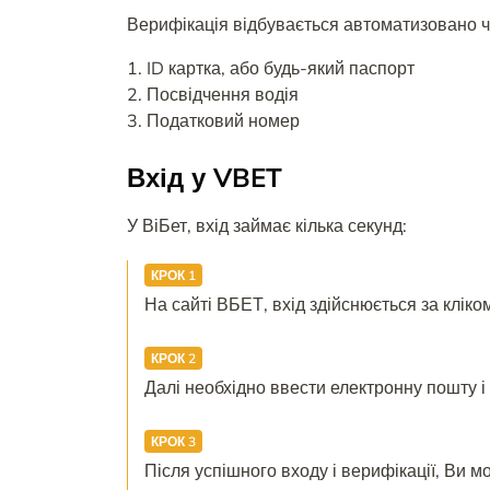
Верифікація відбувається автоматизовано че
ID картка, або будь-який паспорт
Посвідчення водія
Податковий номер
Вхід у VBET
У ВіБет, вхід займає кілька секунд:
КРОК 1
На сайті
ВБЕТ, вхід
здійснюється за кліко
КРОК 2
Далі необхідно ввести електронну пошту і 
КРОК 3
Після успішного входу і верифікації, Ви 