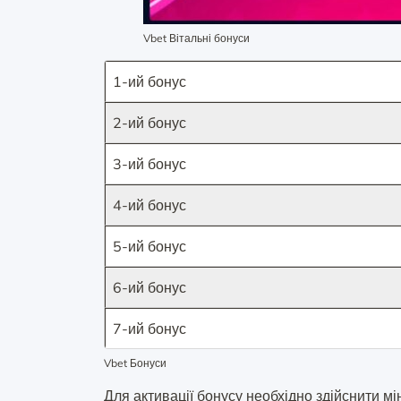
Vbet Вітальні бонуси
1-ий бонус
2-ий бонус
3-ий бонус
4-ий бонус
5-ий бонус
6-ий бонус
7-ий бонус
Vbet Бонуси
Для активації бонусу необхідно здійснити 