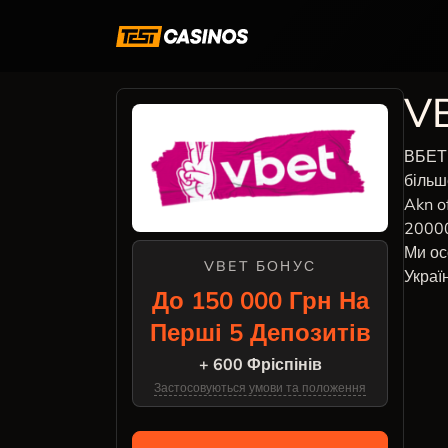
VBET (ВБЕТ)
V
ВБЕТ 
більш
Akn o
20000
Ми ос
VBET БОНУС
Україн
До 150 000 Грн На
Перші 5 Депозитів
+ 600 Фріспінів
Застосовуються умови та положення