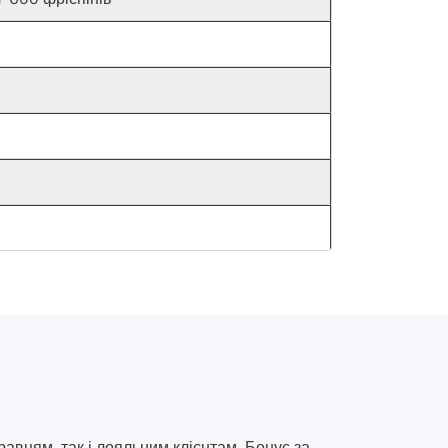
равцям, так і лояльним клієнтам. Бонус за