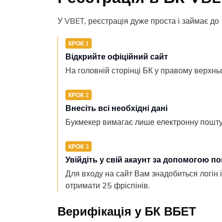
У VBET, реєстрація дуже проста і займає до
КРОК 1
Відкрийте офіційний сайт
На головній сторінці БК у правому верхньо
КРОК 2
Внесіть всі необхідні дані
Букмекер вимагає лише електронну пошту і
КРОК 3
Увійдіть у свій акаунт за допомогою п
Для входу на сайт Вам знадобиться логін і
отримати 25 фріспінів.
Верифікація у БК ВБЕТ