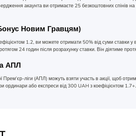
вердження акаунта ви отримаєте 25 безкоштовних спінів на 
Бонус Новим Гравцям)
ефіцієнтом 1.2, ви можете отримати 50% від суми ставки у
отягом 24 годин після розрахунку ставки. Він діятиме протя
а АПЛ
ої Прем’єр-ліги (АПЛ) можуть взяти участь в акції, щоб отр
ри ординари або експреси від 300 UAH з коефіцієнтом 1.7+
ET