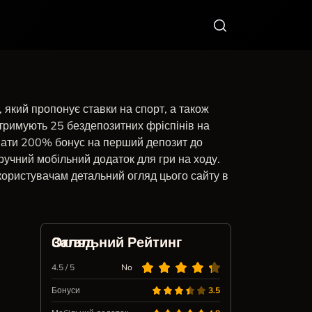
 який пропонує ставки на спорт, а також
 отримують 25 бездепозитних фріспінів на
ати 200% бонус на перший депозит до
зручний мобільний додаток для гри на ходу.
користувачам детальний огляд цього сайту в
Огляд
Загальний Рейтинг
Загальний рейтинг
4.5
/ 5
No
4.5
Бонуси
3.5