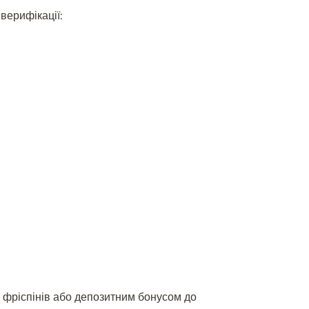
верифікації:
5 фріспінів або депозитним бонусом до