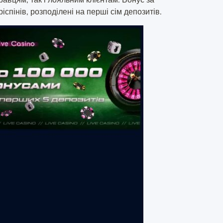
пінів, розподілені на перші сім депозитів.