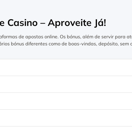
 Casino – Aproveite Já!
formas de apostas online. Os bónus, além de servir para a
ários bónus diferentes como de boas-vindas, depósito, sem 
 os sítios, a oferecer valores bónus e até mesmo giros grát
as que premiam os depósitos seguintes, mesmo acima do te
mo o bónus de boas-vindas, precisa apenas de um depósito 
 cashback. Além disso, vai se encontrar bónus sazonais, n
portunidade para se atentar.
o fácil de se ver, por não precisar de um depósito. Normal
taforma nas redes sociais.
ntar suas oportunidades, como ao ver no c
asino online 10€
bónus de boas-vindas ou mesmo sem depósito. Além disso,
 desses bónus, pois eles podem ser bem altos em alguns síti