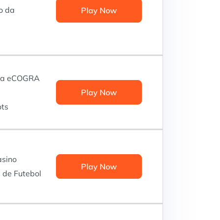
o da
Play Now
ela eCOGRA
Play Now
ts
asino
Play Now
 de Futebol