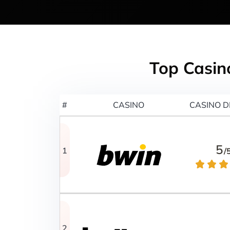
Top Casin
#
CASINO
CASINO D
5
1
/
Rating
2