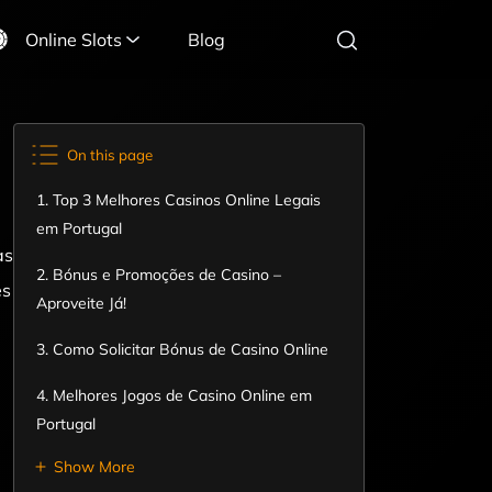
Online Slots
Blog
On this page
Top 3 Melhores Casinos Online Legais
em Portugal
as
Bónus e Promoções de Casino –
es
Aproveite Já!
Como Solicitar Bónus de Casino Online
Melhores Jogos de Casino Online em
Portugal
Show More