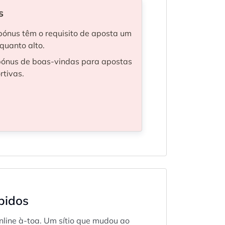
s
bónus têm o requisito de aposta um
quanto alto.
ónus de boas-vindas para apostas
rtivas.
pidos
nline
à-toa. Um sítio que mudou ao