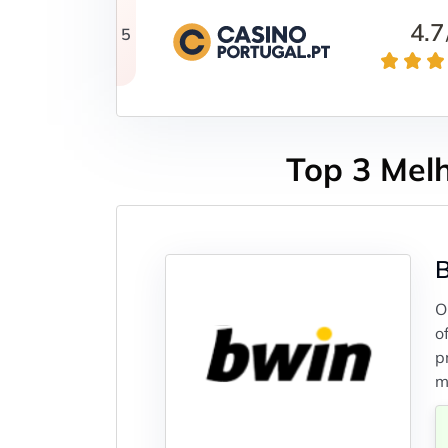
4.7
5
Rating
Top 3 Melh
B
o
p
m