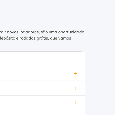
trair novos jogadores, são uma oportunidade
depósito e rodadas grátis, que vamos
is com o seu primeiro depósito.
rceiro depósito, principalmente em
para ganhar. O prémio pode incluir
ormalmente para lançamentos ou
mente, esse bónus vem com missões
 grátis
. Entretanto, lembre-se de
 pode ser encontrado em
os.